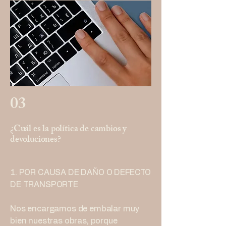
03
¿Cuál es la política de cambios y
devoluciones?
1. POR CAUSA DE DAÑO O DEFECTO
DE TRANSPORTE
Nos encargamos de embalar muy
bien nuestras obras, porque